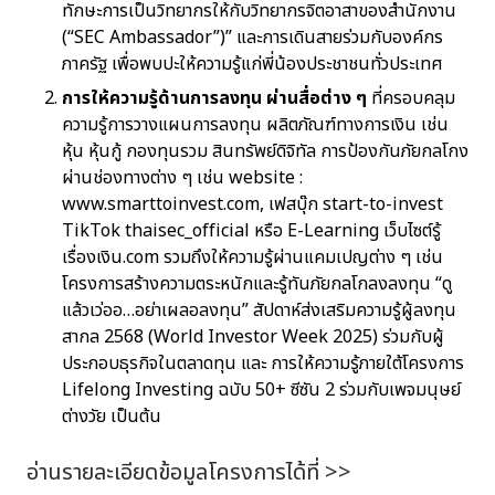
ทักษะการเป็นวิทยากรให้กับวิทยากรจิตอาสาของสำนักงาน
(“SEC Ambassador”)” และการเดินสายร่วมกับองค์กร
ภาครัฐ เพื่อพบปะให้ความรู้แก่พี่น้องประชาชนทั่วประเทศ
การให้ความรู้ด้านการลงทุน ผ่านสื่อต่าง ๆ
ที่ครอบคลุม
ความรู้การวางแผนการลงทุน ผลิตภัณฑ์ทางการเงิน เช่น
หุ้น หุ้นกู้ กองทุนรวม สินทรัพย์ดิจิทัล การป้องกันภัยกลโกง
ผ่านช่องทางต่าง ๆ เช่น website :
www.smarttoinvest.com, เฟสบุ๊ก start-to-invest
TikTok thaisec_official หรือ E-Learning เว็บไซต์รู้
เรื่องเงิน.com รวมถึงให้ความรู้ผ่านแคมเปญต่าง ๆ เช่น
โครงการสร้างความตระหนักและรู้ทันภัยกลโกลงลงทุน “ดู
แล้วเว่ออ…อย่าเผลอลงทุน” สัปดาห์ส่งเสริมความรู้ผู้ลงทุน
สากล 2568 (World Investor Week 2025) ร่วมกับผู้
ประกอบธุรกิจในตลาดทุน และ การให้ความรู้ภายใต้โครงการ
Lifelong Investing ฉบับ 50+ ซีซัน 2 ร่วมกับเพจมนุษย์
ต่างวัย เป็นต้น
อ่านรายละเอียดข้อมูลโครงการได้ที่ >>